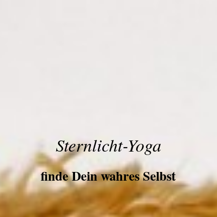
Ster
nlicht-Yoga
finde Dein wahres Selbst